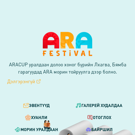
ARACUP уралдаан долоо хоног бүрийн Лхагва, Бямба
гарагуудад ARA морин тойруулга дээр болно.
Дэлгэрэнгүй
ЭВЕНТҮҮД
ГАЛЕРЕЙ ХУДАЛДАА
ХУАНЛИ
ОТОГЛОХ
МОРИН УРАЛДААН
БАЙРШИЛ